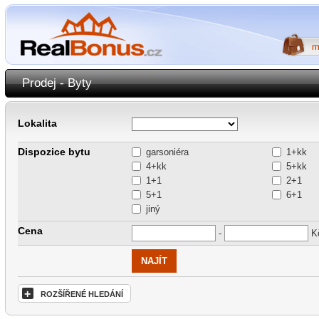
Prodej - Byty
Lokalita
Dispozice bytu
garsoniéra
1+kk
4+kk
5+kk
1+1
2+1
5+1
6+1
jiný
Cena
-
K
+
ROZŠÍŘENÉ HLEDÁNÍ