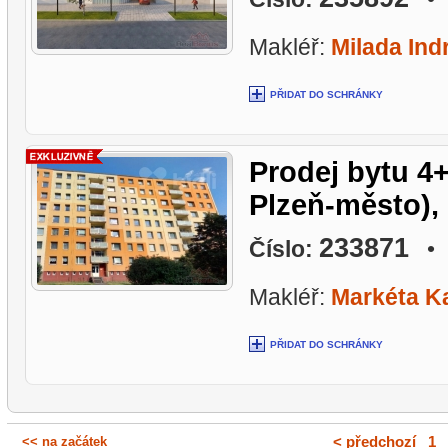
Makléř:
Milada Ind
PŘIDAT DO SCHRÁNKY
Prodej bytu 4+
Plzeň-město), 
233871
Číslo:
• L
Makléř:
Markéta Ka
PŘIDAT DO SCHRÁNKY
<< na začátek
< předchozí
|
1