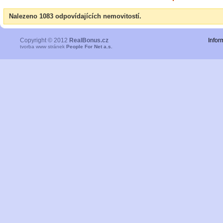
Nalezeno 1083 odpovídajících nemovitostí.
Copyright © 2012
RealBonus.cz
Infor
tvorba www stránek
People For Net a.s.