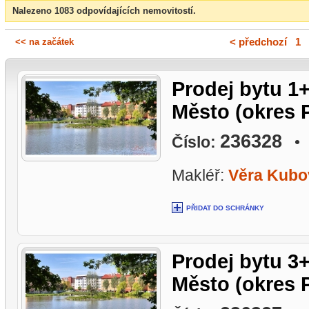
Nalezeno 1083 odpovídajících nemovitostí.
<< na začátek
< předchozí
|
1
Prodej bytu 1+
Město (okres P
236328
Číslo:
• L
Makléř:
Věra Kubo
PŘIDAT DO SCHRÁNKY
Prodej bytu 3+
Město (okres P