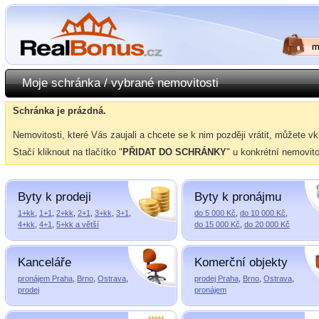
Moje schránka / vybrané nemovitosti
Schránka je prázdná.
Nemovitosti, které Vás zaujali a chcete se k nim později vrátit, můžete vk
Stačí kliknout na tlačítko "
PŘIDAT DO SCHRÁNKY
" u konkrétní nemovito
Byty k prodeji
Byty k pronájmu
1+kk
,
1+1
,
2+kk
,
2+1
,
3+kk
,
3+1
,
do 5 000 Kč
,
do 10 000 Kč
,
4+kk
,
4+1
,
5+kk a větší
do 15 000 Kč
,
do 20 000 Kč
Kanceláře
Komerční objekty
pronájem Praha
,
Brno
,
Ostrava
,
prodej Praha
,
Brno
,
Ostrava
,
prodej
pronájem