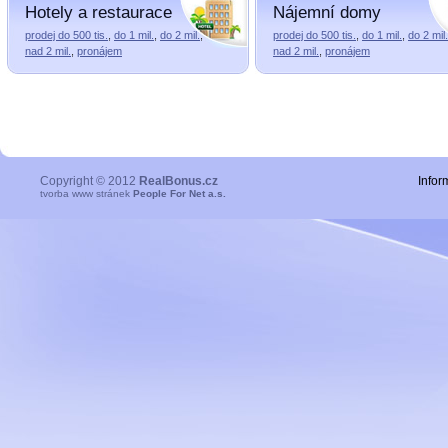
Hotely a restaurace
Nájemní domy
prodej do 500 tis.
,
do 1 mil.
,
do 2 mil.
,
prodej do 500 tis.
,
do 1 mil.
,
do 2 mil.
nad 2 mil.
,
pronájem
nad 2 mil.
,
pronájem
Copyright © 2012
RealBonus.cz
Infor
tvorba www stránek
People For Net a.s.