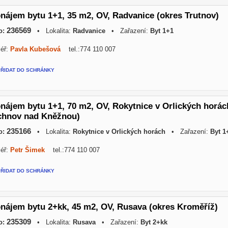
nájem bytu 1+1, 35 m2, OV, Radvanice (okres Trutnov)
236569
o:
• Lokalita:
Radvanice
• Zařazení:
Byt 1+1
éř:
Pavla Kubešová
tel.:774 110 007
PŘIDAT DO SCHRÁNKY
nájem bytu 1+1, 70 m2, OV, Rokytnice v Orlických horá
chnov nad Kněžnou)
235166
o:
• Lokalita:
Rokytnice v Orlických horách
• Zařazení:
Byt 1
éř:
Petr Šimek
tel.:774 110 007
PŘIDAT DO SCHRÁNKY
nájem bytu 2+kk, 45 m2, OV, Rusava (okres Kroměříž)
235309
o:
• Lokalita:
Rusava
• Zařazení:
Byt 2+kk