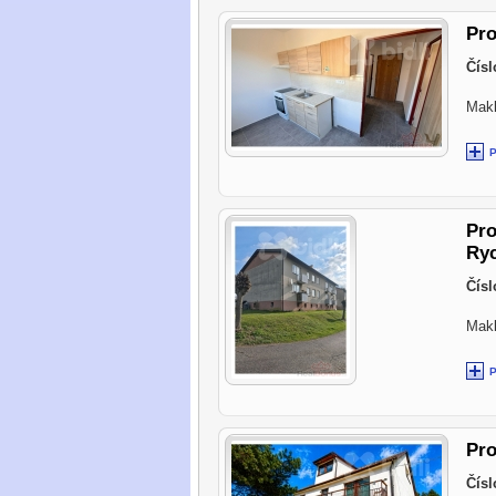
Pro
Čísl
Makl
Pro
Ry
Čísl
Makl
Pro
Čísl