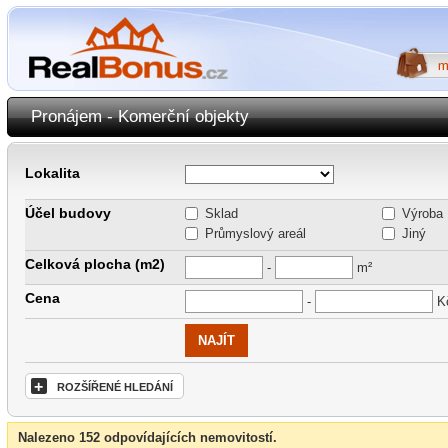
Pronájem - Komerční objekty
Lokalita
Účel budovy
Sklad
Výroba
Průmyslový areál
Jiný
Celková plocha (m2)
-
m²
Cena
-
K
+
ROZŠÍŘENÉ HLEDÁNÍ
Nalezeno 152 odpovídajících nemovitostí.