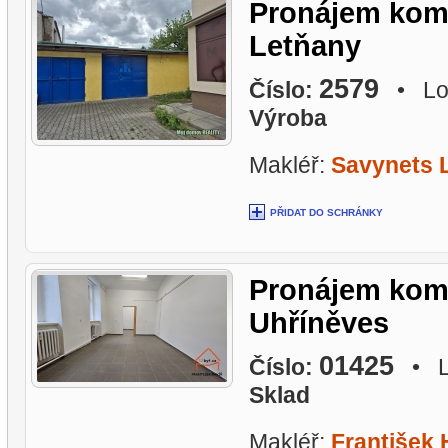
Pronájem kome
Letňany
2579
Číslo:
• Lok
Výroba
Makléř:
Savynets L
PŘIDAT DO SCHRÁNKY
Pronájem kome
Uhříněves
01425
Číslo:
• Lo
Sklad
Makléř:
František 