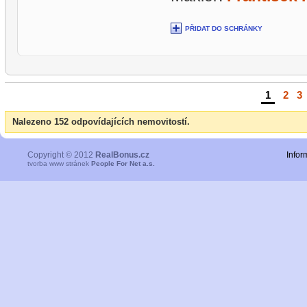
PŘIDAT DO SCHRÁNKY
1
|
2
|
3
Nalezeno 152 odpovídajících nemovitostí.
Copyright © 2012
RealBonus.cz
Infor
tvorba www stránek
People For Net a.s.