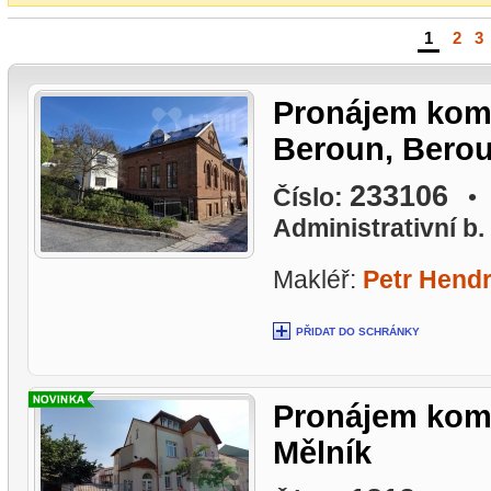
1
|
2
|
3
Pronájem komer
Beroun, Bero
233106
Číslo:
• L
Administrativní b.
Makléř:
Petr Hend
PŘIDAT DO SCHRÁNKY
Pronájem komer
Mělník