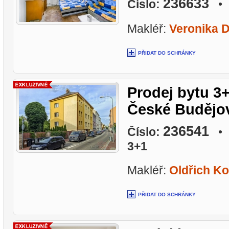
236633
Číslo:
• L
Makléř:
Veronika 
PŘIDAT DO SCHRÁNKY
Prodej bytu 3
České Budějovi
236541
Číslo:
• L
3+1
Makléř:
Oldřich Ko
PŘIDAT DO SCHRÁNKY