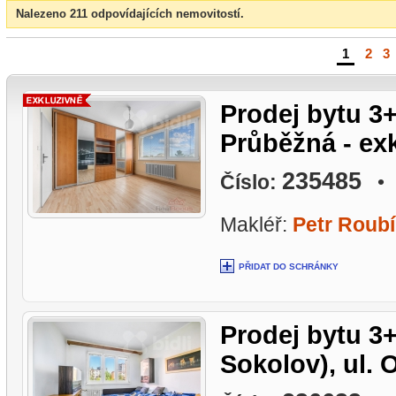
Nalezeno 211 odpovídajících nemovitostí.
1
|
2
|
3
Prodej bytu 3+
Průběžná - ex
235485
Číslo:
• L
Makléř:
Petr Roub
PŘIDAT DO SCHRÁNKY
Prodej bytu 3
Sokolov), ul.