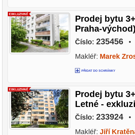
Prodej bytu 3
Praha-východ),
235456
Číslo:
• L
Makléř:
Marek Zros
PŘIDAT DO SCHRÁNKY
Prodej bytu 3+
Letné - exkluz
233924
Číslo:
• L
Makléř:
Jiří Kratěn