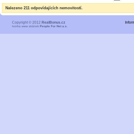
Nalezeno 211 odpovídajících nemovitostí.
Copyright © 2012
RealBonus.cz
Infor
tvorba www stránek
People For Net a.s.