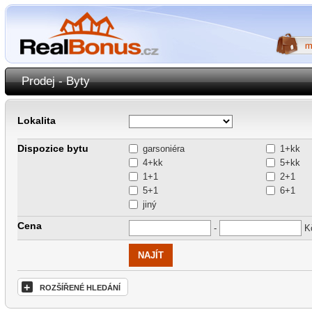
Prodej - Byty
Lokalita
Dispozice bytu
garsoniéra
1+kk
4+kk
5+kk
1+1
2+1
5+1
6+1
jiný
Cena
-
K
+
ROZŠÍŘENÉ HLEDÁNÍ