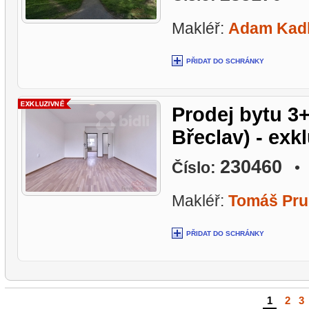
Makléř:
Adam Kadl
PŘIDAT DO SCHRÁNKY
Prodej bytu 3+
Břeclav) - exk
230460
Číslo:
• L
Makléř:
Tomáš Pru
PŘIDAT DO SCHRÁNKY
1
|
2
|
3