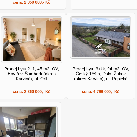
cena:
2 950 000,- Kč
Prodej bytu 2+1, 45 m2, OV,
Prodej bytu 3+kk, 94 m2, OV,
Havířov, Šumbark (okres
Český Těšín, Dolní Žukov
Karviná), ul. Orlí
(okres Karviná), ul. Ropická
cena:
2 260 000,- Kč
cena:
4 790 000,- Kč