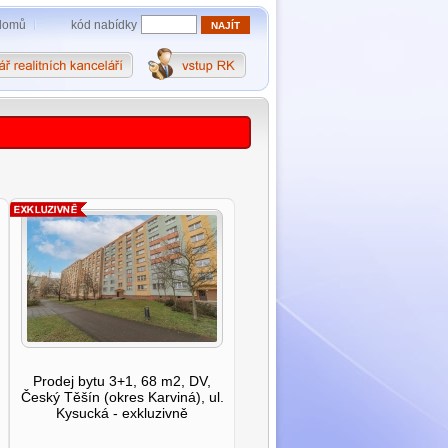
kód nabídky
domů
Prodej bytu 3+1, 68 m2, DV,
Český Těšín (okres Karviná), ul.
Kysucká - exkluzivně