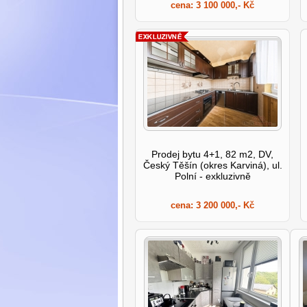
cena:
3 100 000,- Kč
Prodej bytu 4+1, 82 m2, DV,
Český Těšín (okres Karviná), ul.
Polní - exkluzivně
cena:
3 200 000,- Kč