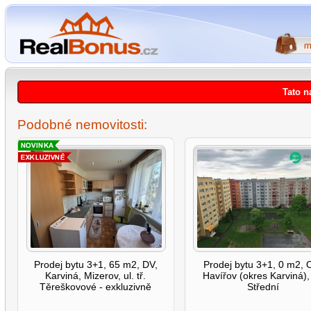
Tato n
Podobné nemovitosti:
Prodej bytu 3+1, 65 m2, DV,
Prodej bytu 3+1, 0 m2, 
Karviná, Mizerov, ul. tř.
Havířov (okres Karviná), 
Těreškovové - exkluzivně
Střední